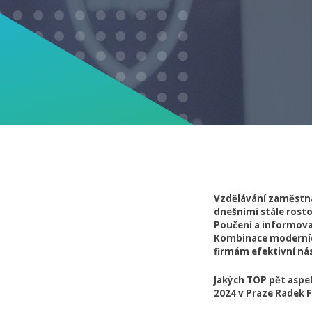
Vzdělávání zaměstna
dnešními stále rost
Poučení a informova
Kombinace moderních
firmám efektivní nás
Jakých TOP pět aspe
2024 v Praze Radek F