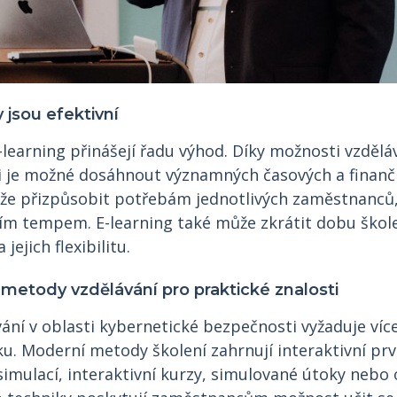
 jsou efektivní
-learning přinášejí řadu výhod. Díky možnosti vzdě
li je možné dosáhnout významných časových a finanč
že přizpůsobit potřebám jednotlivých zaměstnanců,
ním tempem. E-learning také může zkrátit dobu škole
jejich flexibilitu.
 metody vzdělávání pro praktické znalosti
vání v oblasti kybernetické bezpečnosti vyžaduje více
u. Moderní metody školení zahrnují interaktivní prv
simulací, interaktivní kurzy, simulované útoky nebo