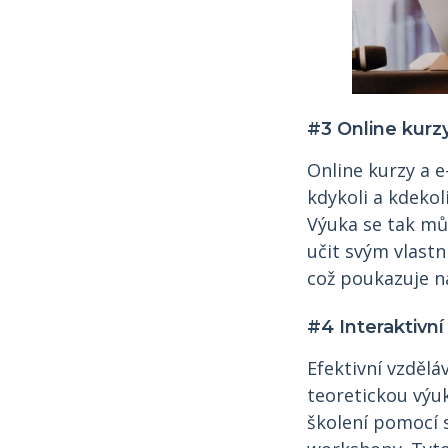
#3 Online kurzy
Online kurzy a e
kdykoli a kdeko
Výuka se tak mů
učit svým vlast
což poukazuje na 
#4 Interaktivní
Efektivní vzdělá
teoretickou výuk
školení pomocí 