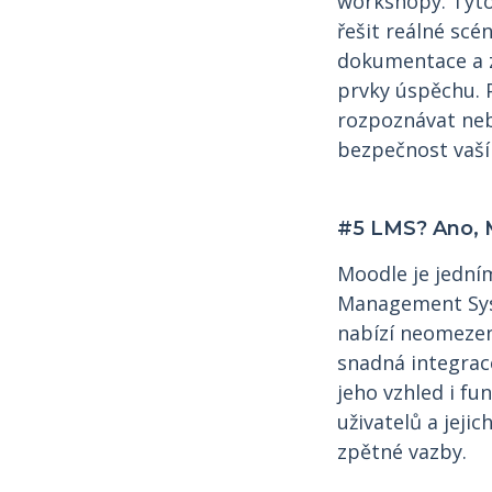
workshopy. Tyto
řešit reálné sc
dokumentace a z
prvky úspěchu. 
rozpoznávat neb
bezpečnost vaší 
#5 LMS? Ano,
Moodle je jední
Management Syste
nabízí neomezen
snadná integrace
jeho vzhled i f
uživatelů a jeji
zpětné vazby.