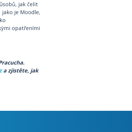
ůsobů, jak čelit
 jako je Moodle,
iko
ckými opatřeními
Pracucha.
z
a zjistěte, jak