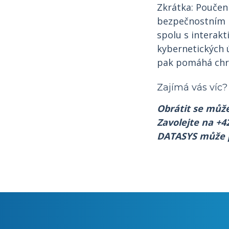
Zkrátka: Poučení
bezpečnostním h
spolu s interakt
kybernetických ú
pak pomáhá chrá
Zajímá vás víc?
Obrátit se můž
Zavolejte na +4
DATASYS může p