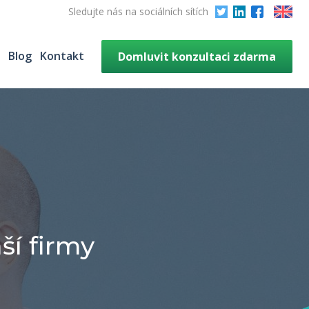
Sledujte nás na sociálních sítích
Blog
Kontakt
Domluvit konzultaci zdarma
Jednotná platforma pro
správu a reporting smart
things.
ší firmy