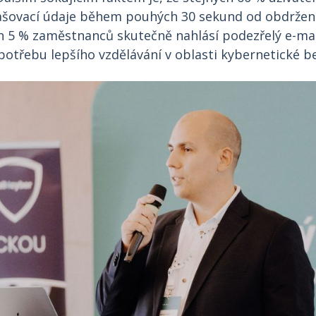
lašovací údaje během pouhých 30 sekund od obdržen
en 5 % zaměstnanců skutečně nahlásí podezřelý e-mai
potřebu lepšího vzdělávání v oblasti kybernetické b