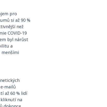
ojem pro
kumů si až 90 %
tivnější než
emie COVID-19
kem byl nárůst
ilitu a
s menšími
rnetických
 e-mailů
í až 60 % lidí
 kliknutí na
elů dokonce