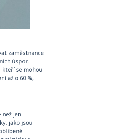
lávat zaměstnance
ních úspor.
 kteří se mohou
ní až o 60 %,
 než jen
ky, jako jsou
 oblíbené