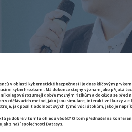
nců v oblasti kybernetické bezpečnosti je dnes klíčovým prvkem
oucími kyberhrozbami. Má dokonce stejný význam jako přijatá tec
ní kolegové rozumějí dobře možným rizikům a dokážou se před ni
 vzdělávacích metod, jako jsou simulace, interaktivní kurzy a e-
troje, jak posílit odolnost svých týmů vůči útokům, jako je napřík
ktů je dobré v tomto ohledu vědět? O tom přednášel na konfere
ujak z naší společnosti Datasys.