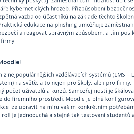
 techniky poskytují zaměstnancům možnost učit se 
énáře kybernetických hrozeb. Přizpůsobení bezpečnos
pětná vazba od účastníků na základě těchto školení
Praktická edukace na phishing umožňuje zaměstna
ezpečí a reagovat správným způsobem, a tím posil
firmy.
 Moodle!
m z nejpopulárnějších vzdělávacích systémů (LMS – 
m) na světě, a to nejen pro školy, ale i pro firmy.
ý počet uživatelů a kurzů. Samozřejmostí je škálova
 do firemního prostředí. Moodle je plně konfigurova
unkce lze upravit na míru vašim konkrétním potřebám
ch rolí je jednoduchá a stejně tak testování studentů 