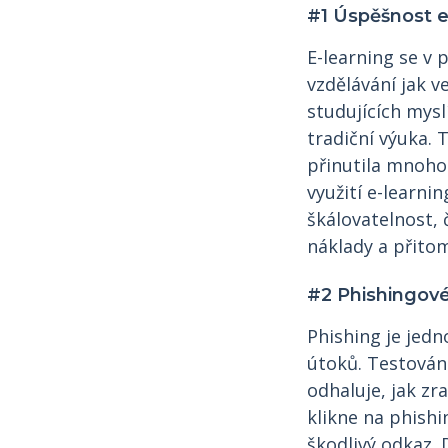
#1 Úspěšnost e
E-learning se v
vzdělávání jak v
studujících mysl
tradiční výuka.
přinutila mnoho 
využití e-learni
škálovatelnost,
náklady a přitom
#2 Phishingové
Phishing je jed
útoků. Testován
odhaluje, jak zr
klikne na phishi
škodlivý odkaz. 