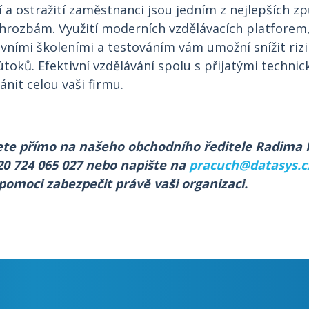
 a ostražití zaměstnanci jsou jedním z nejlepších zp
rozbám. Využití moderních vzdělávacích platforem,
ivními školeními a testováním vám umožní snížit riz
toků. Efektivní vzdělávání spolu s přijatými techni
nit celou vaši firmu.
ete přímo na našeho obchodního ředitele Radima 
20 724 065 027 nebo napište na
pracuch@datasys.c
omoci zabezpečit právě vaši organizaci.