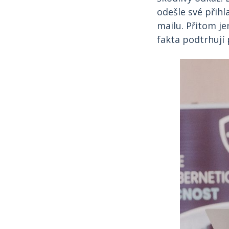
odešle své přih
mailu. Přitom j
fakta podtrhují 