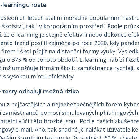
-learningu roste
 posledních letech stal mimořádně populárním nástr
e školství, tak i v korporátním prostředí. Podle průz
í, že e-learning je stejně efektivní nebo dokonce efek
 Tento trend posílil zejména po roce 2020, kdy pand
firem i škol přejít na distanční formy výuky. Výsled
ngu o 375 % od tohoto období. E-learning nabízí flexib
 čímž umožňuje firmám školit zaměstnance rychleji, 
 s vysokou mírou efektivity.
 testy odhalují možná rizika
nou z nejčastějších a nejnebezpečnějších forem kybe
í zaměstnanců pomocí simulovaných phishingových
anitelní vůči této hrozbě jsou. Podle našich zkušenost
ngový e-mail. Ano, tak snadné je nalákat uživatele ke
Dalším šokujícím faktem je, že stejných 60 % uživat