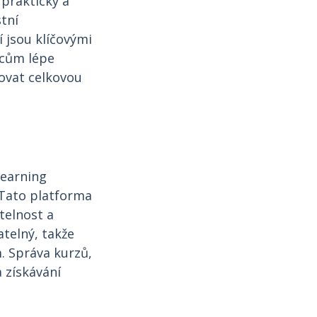
prakticky a
tní
 jsou klíčovými
ncům lépe
ovat celkovou
Learning
 Tato platforma
telnost a
telný, takže
. Správa kurzů,
a získávání