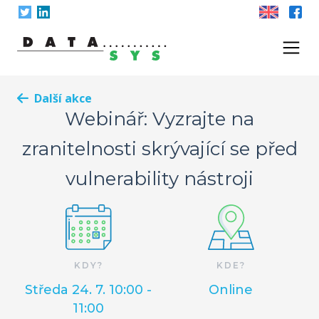
Skip
to
content
Další akce
Webinář: Vyzrajte na
zranitelnosti skrývající se před
vulnerability nástroji
KDY?
KDE?
Středa 24. 7. 10:00 -
Online
11:00