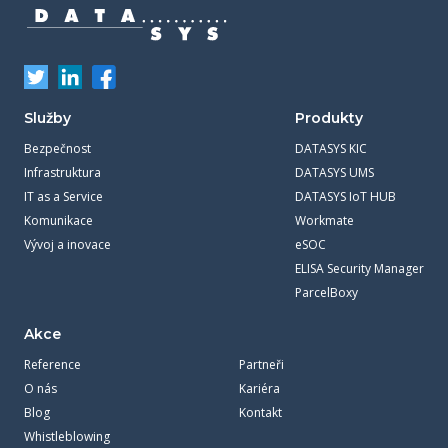
Služby
Produkty
Bezpečnost
DATASYS KIC
Infrastruktura
DATASYS UMS
IT as a Service
DATASYS IoT HUB
Komunikace
Workmate
Vývoj a inovace
eSOC
ELISA Security Manager
ParcelBoxy
Akce
Reference
Partneři
O nás
Kariéra
Blog
Kontakt
Whistleblowing