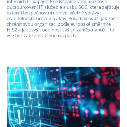
interních IT kapacit. Představíme vám možnosti
outsourcování IT služeb a službu SOC, která zajišťuje
externí bezpečnostní dohled, včetně správy
zranitelností, hrozeb a aktiv. Poradíme vám, jak začít
chránit svou organizaci podle evropské směrnice
NIS2 a jak zvýšit odolnost vašich zaměstnanců – to
vše bez zatížení vašeho rozpočtu.