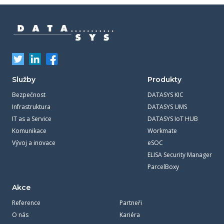
Služby
Produkty
Bezpečnost
DATASYS KIC
Infrastruktura
DATASYS UMS
IT as a Service
DATASYS IoT HUB
Komunikace
Workmate
Vývoj a inovace
eSOC
ELISA Security Manager
ParcelBoxy
Akce
Reference
Partneři
O nás
Kariéra