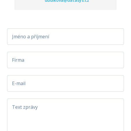
dudikova@datasys.cz