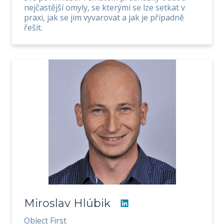
nejčastější omyly, se kterými se lze setkat v
praxi, jak se jim vyvarovat a jak je případně
řešit.
Miroslav Hlúbik
Object First