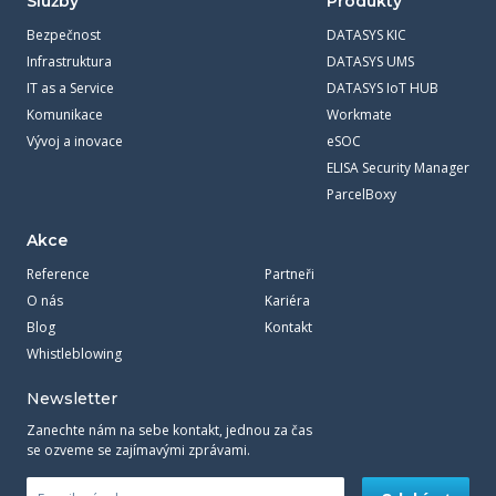
Služby
Produkty
Bezpečnost
DATASYS KIC
Infrastruktura
DATASYS UMS
IT as a Service
DATASYS IoT HUB
Komunikace
Workmate
Vývoj a inovace
eSOC
ELISA Security Manager
ParcelBoxy
Akce
Reference
Partneři
O nás
Kariéra
Blog
Kontakt
Whistleblowing
Newsletter
Zanechte nám na sebe kontakt, jednou za čas
se ozveme se zajímavými zprávami.