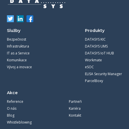
Služby
Produkty
Bezpečnost
DATASYS KIC
Infrastruktura
DATASYS UMS
IT as a Service
DATASYS IoT HUB
Komunikace
Workmate
Vývoj a inovace
eSOC
ELISA Security Manager
ParcelBoxy
Akce
Reference
Partneři
O nás
Kariéra
Blog
Kontakt
Whistleblowing