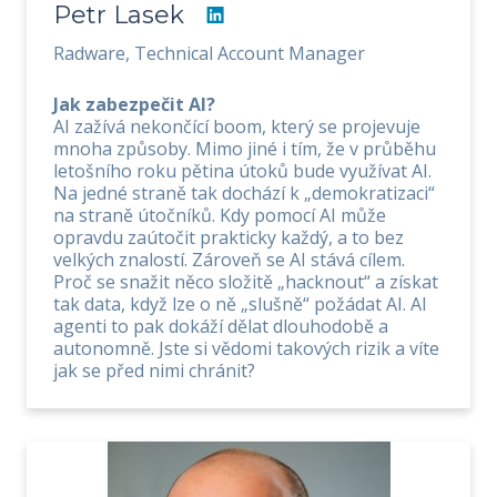
Petr Lasek
Radware, Technical Account Manager
Jak zabezpečit AI?
AI zažívá nekončící boom, který se projevuje
mnoha způsoby. Mimo jiné i tím, že v průběhu
letošního roku pětina útoků bude využívat AI.
Na jedné straně tak dochází k „demokratizaci“
na straně útočníků. Kdy pomocí AI může
opravdu zaútočit prakticky každý, a to bez
velkých znalostí. Zároveň se AI stává cílem.
Proč se snažit něco složitě „hacknout“ a získat
tak data, když lze o ně „slušně“ požádat AI. AI
agenti to pak dokáží dělat dlouhodobě a
autonomně. Jste si vědomi takových rizik a víte
jak se před nimi chránit?