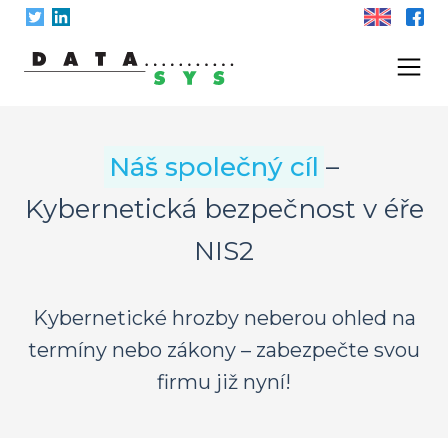
Skip
to
content
Náš společný cíl
–
Kybernetická bezpečnost v éře
NIS2
Kybernetické hrozby neberou ohled na
termíny nebo zákony – zabezpečte svou
firmu již nyní!