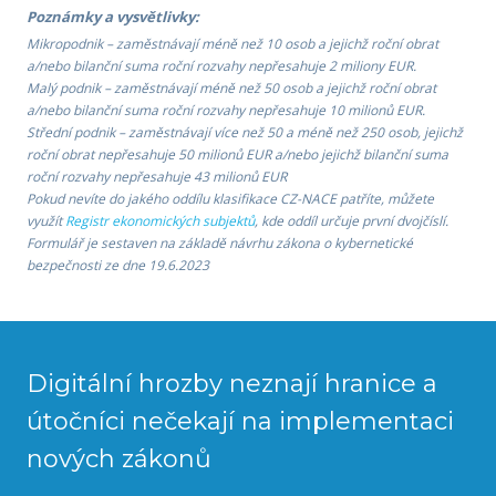
Poznámky a vysvětlivky:
Mikropodnik – zaměstnávají méně než 10 osob a jejichž roční obrat
a/nebo bilanční suma roční rozvahy nepřesahuje 2 miliony EUR.
Malý podnik – zaměstnávají méně než 50 osob a jejichž roční obrat
a/nebo bilanční suma roční rozvahy nepřesahuje 10 milionů EUR.
Střední podnik – zaměstnávají více než 50 a méně než 250 osob, jejichž
roční obrat nepřesahuje 50 milionů EUR a/nebo jejichž bilanční suma
roční rozvahy nepřesahuje 43 milionů EUR
Pokud nevíte do jakého oddílu klasifikace CZ-NACE patříte, můžete
využít
Registr ekonomických subjektů
, kde oddíl určuje první dvojčíslí.
Formulář je sestaven na základě návrhu zákona o kybernetické
bezpečnosti ze dne 19.6.2023
Digitální hrozby neznají hranice a
útočníci nečekají na implementaci
nových zákonů