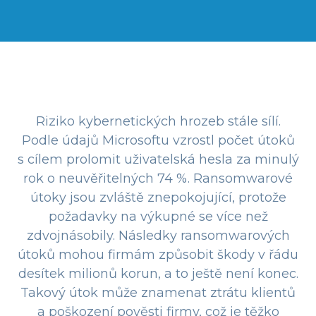
Riziko kybernetických hrozeb stále sílí.
Podle údajů Microsoftu vzrostl počet útoků
s cílem prolomit uživatelská hesla za minulý
rok o neuvěřitelných 74 %. Ransomwarové
útoky jsou zvláště znepokojující, protože
požadavky na výkupné se více než
zdvojnásobily. Následky ransomwarových
útoků mohou firmám způsobit škody v řádu
desítek milionů korun, a to ještě není konec.
Takový útok může znamenat ztrátu klientů
a poškození pověsti firmy, což je těžko