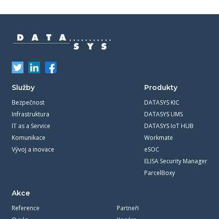
Služby
Produkty
Bezpečnost
DATASYS KIC
Infrastruktura
DATASYS UMS
IT as a Service
DATASYS IoT HUB
Komunikace
Workmate
Vývoj a inovace
eSOC
ELISA Security Manager
ParcelBoxy
Akce
Reference
Partneři